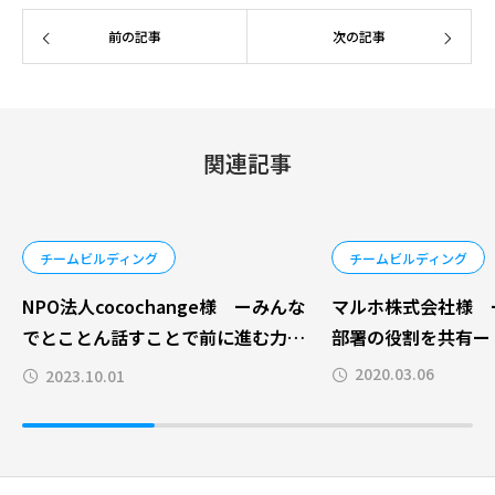
前の記事
次の記事
関連記事
チームビルディング
チームビルディング
NPO法人cocochange様 ーみんな
マルホ株式会社様 
でとことん話すことで前に進む力が
部署の役割を共有ー
生まれたー
2020.03.06
2023.10.01