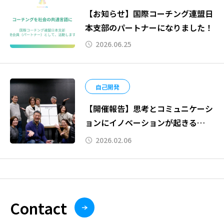
【お知らせ】国際コーチング連盟日
本支部のパートナーになりました！
2026.06.25
自己開発
【開催報告】思考とコミュニケーシ
ョンにイノベーションが起きる
「プレゼンスをひらく実践プログラ
2026.02.06
ム応用コース」開催しました！
Contact