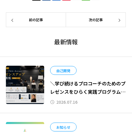
前の記事
次の記事
最新情報
自己開発
＼学び続けるプロコーチのためのプ
レゼンスをひらく実践プログラム
〈基礎コース〉in東京を開催しま
2026.07.16
す！／
お知らせ