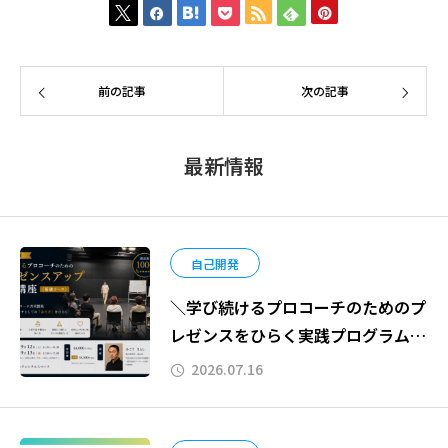
前の記事
次の記事
最新情報
自己開発
＼学び続けるプロコーチのためのプ
レゼンスをひらく実践プログラム
〈基礎コース〉in東京を開催しま
2026.07.16
す！／