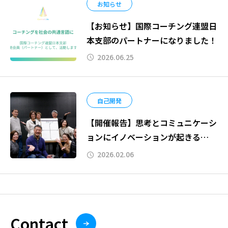
お知らせ
【お知らせ】国際コーチング連盟日
本支部のパートナーになりました！
2026.06.25
自己開発
【開催報告】思考とコミュニケーシ
ョンにイノベーションが起きる
「プレゼンスをひらく実践プログラ
2026.02.06
ム応用コース」開催しました！
Contact